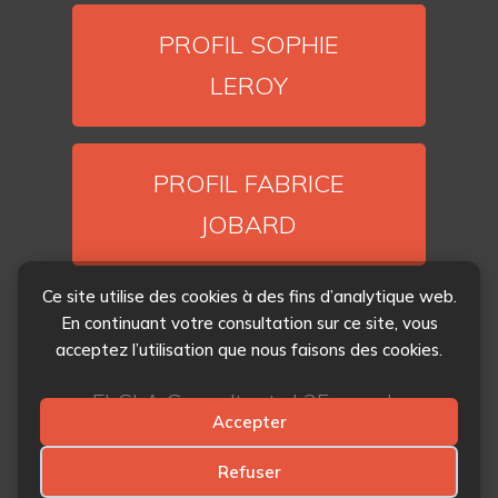
PROFIL SOPHIE
LEROY
PROFIL FABRICE
JOBARD
Ce site utilise des cookies à des fins d’analytique web.
En continuant votre consultation sur ce site, vous
acceptez l’utilisation que nous faisons des cookies.
FJ-SLA Consultants | 25, rue de
Accepter
Chartres 92200 Neuilly sur Seine |
Contactez-nous
|
Politique de
Refuser
confidentialité